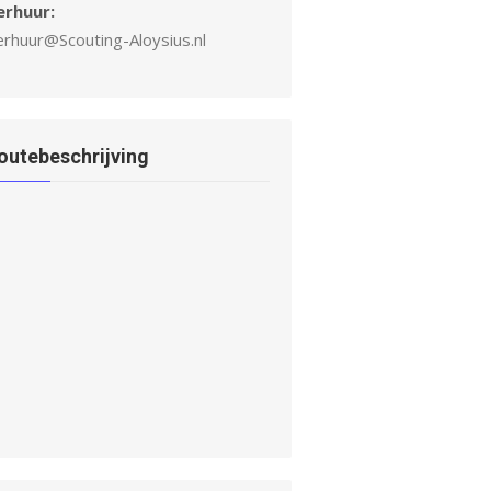
erhuur:
erhuur@Scouting-Aloysius.nl
outebeschrijving