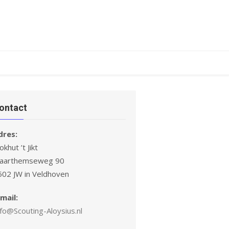
ontact
dres:
okhut ’t Jikt
laarthemseweg 90
502 JW in Veldhoven
mail:
fo@Scouting-Aloysius.nl