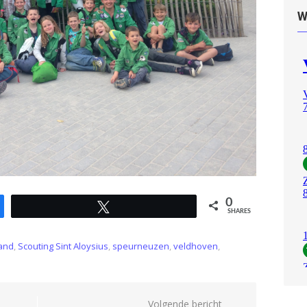
W
0
Tweet
SHARES
land
,
Scouting Sint Aloysius
,
speurneuzen
,
veldhoven
,
Volgende bericht