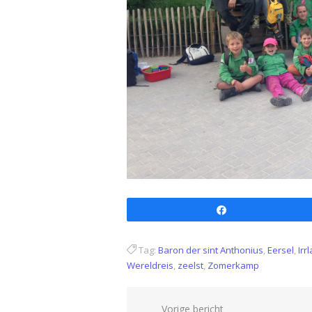
Share
Tag:
Baron der sint Anthonius
,
Eersel
,
Irr
Wereldreis
,
zeelst
,
Zomerkamp
Bericht
Vorige bericht