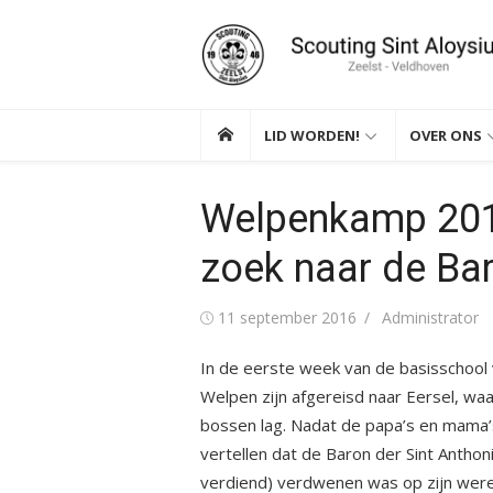
Ga
naar
de
inhoud
LID WORDEN!
OVER ONS
Welpenkamp 201
zoek naar de Bar
Gepubliceerd
Auteur
11 september 2016
Administrator
op
In de eerste week van de basisschool
Welpen zijn afgereisd naar Eersel, wa
bossen lag. Nadat de papa’s en mama’
vertellen dat de Baron der Sint Antho
verdiend) verdwenen was op zijn were