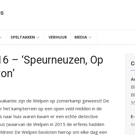
SPELTAKKEN
VERHUUR
MEDIA
6 – ‘Speurneuzen, Op
C
on’
A
Bl
B
 vakantie zijn de Welpen op zomerkamp geweest! De
5
ar het kampterrein op een open veld midden in de
s naar huis waren kwam er een echte detective
E-
nius (waarvan de Welpen in 2015 de erfenis hadden
In
ldreis! De Welpen besloten hierop om elke dag een