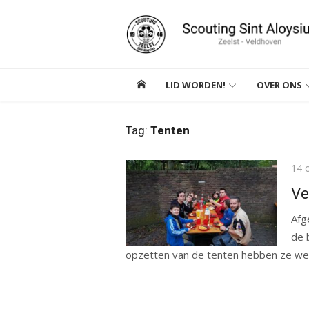
Ga
naar
de
inhoud
LID WORDEN!
OVER ONS
Tag:
Tenten
Gep
14 
op
Ve
Afg
de 
opzetten van de tenten hebben ze wee