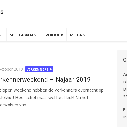
SPELTAKKEN
VERHUUR
MEDIA
C
ubliceerd
oktober 2019
VERKENNERS
A
rkennerweekend – Najaar 2019
Bl
B
elopen weekend hebben de verkenners overnacht op
5
blokhut! Heel actief maar wel heel leuk! Na het
rwolven van...
E-
In