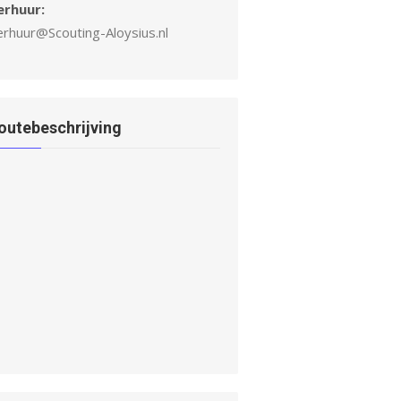
erhuur:
erhuur@Scouting-Aloysius.nl
outebeschrijving