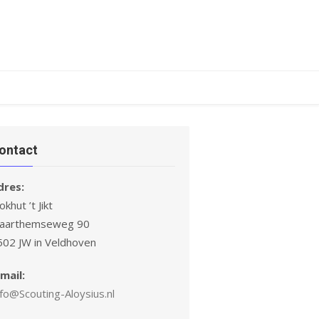
ontact
dres:
okhut ’t Jikt
laarthemseweg 90
502 JW in Veldhoven
mail:
fo@Scouting-Aloysius.nl