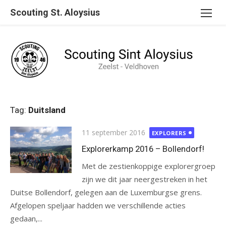
Ga
Scouting St. Aloysius
naar
de
inhoud
Tag:
Duitsland
Gepubliceerd
11 september 2016
EXPLORERS
op
Explorerkamp 2016 – Bollendorf!
Met de zestienkoppige explorergroep
zijn we dit jaar neergestreken in het
Duitse Bollendorf, gelegen aan de Luxemburgse grens.
Afgelopen speljaar hadden we verschillende acties
gedaan,...