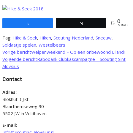
0
Share
Tweet
SHARES
Tag:
Hike & Seek
,
Hiken
,
Scouting Nederland
,
Sneeuw
,
Soldaatje spelen
,
Westelbeers
Vorige bericht
Welpenweekend – Op een onbewoond Eiland!
Bericht
Volgende bericht
Rabobank Clubkascampagne – Scouting Sint
navigatie
Aloysius
Contact
Adres:
Blokhut ’t Jikt
Blaarthemseweg 90
5502 JW in Veldhoven
E-mail:
Info@Scouting-Aloysius.nl