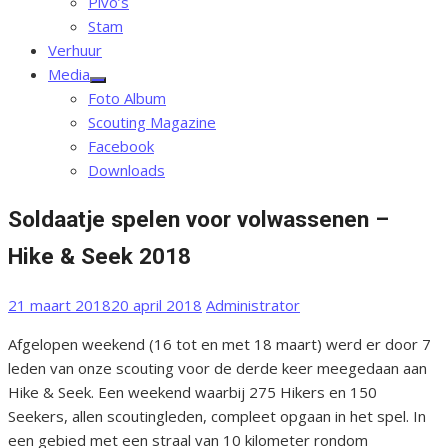
Pivo’s
Stam
Verhuur
Media
Toon
Foto Album
sub
menu
Scouting Magazine
Facebook
Downloads
Soldaatje spelen voor volwassenen –
Hike & Seek 2018
Gepubliceerd
Auteur
21 maart 2018
20 april 2018
Administrator
op
Afgelopen weekend (16 tot en met 18 maart) werd er door 7
leden van onze scouting voor de derde keer meegedaan aan
Hike & Seek. Een weekend waarbij 275 Hikers en 150
Seekers, allen scoutingleden, compleet opgaan in het spel. In
een gebied met een straal van 10 kilometer rondom