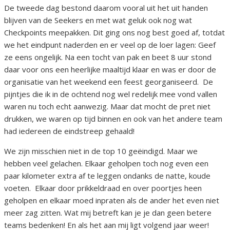
De tweede dag bestond daarom vooral uit het uit handen
blijven van de Seekers en met wat geluk ook nog wat
Checkpoints meepakken. Dit ging ons nog best goed af, totdat
we het eindpunt naderden en er veel op de loer lagen: Geef
ze eens ongelijk. Na een tocht van pak en beet 8 uur stond
daar voor ons een heerlijke maaltijd klaar en was er door de
organisatie van het weekend een feest georganiseerd. De
pijntjes die ik in de ochtend nog wel redelijk mee vond vallen
waren nu toch echt aanwezig. Maar dat mocht de pret niet
drukken, we waren op tijd binnen en ook van het andere team
had iedereen de eindstreep gehaald!
We zijn misschien niet in de top 10 geëindigd. Maar we
hebben veel gelachen. Elkaar geholpen toch nog even een
paar kilometer extra af te leggen ondanks de natte, koude
voeten. Elkaar door prikkeldraad en over poortjes heen
geholpen en elkaar moed inpraten als de ander het even niet
meer zag zitten. Wat mij betreft kan je je dan geen betere
teams bedenken! En als het aan mij ligt volgend jaar weer!