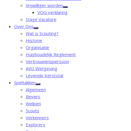
menu
Vrijwilliger worden
Toon
VOG verklaring
sub
menu
Stage Vacature
Over Ons
Toon
Wat is Scouting?
sub
menu
Historie
Organisatie
Huishoudelijk Reglement
Vertrouwenspersoon
AVG Wetgeving
Levende Kerststal
Speltakken
Toon
Algemeen
sub
menu
Bevers
Welpen
Scouts
Verkenners
Explorers