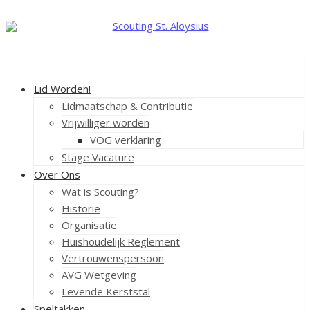
Ga
naar
de
inhoud
Lid Worden!
Lidmaatschap & Contributie
Vrijwilliger worden
VOG verklaring
Stage Vacature
Over Ons
Wat is Scouting?
Historie
Organisatie
Huishoudelijk Reglement
Vertrouwenspersoon
AVG Wetgeving
Levende Kerststal
Speltakken