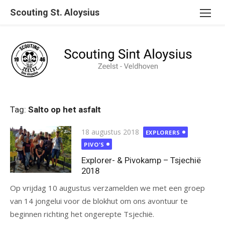
Ga
Scouting St. Aloysius
naar
de
inhoud
Tag:
Salto op het asfalt
Gepubliceerd
18 augustus 2018
EXPLORERS
op
PIVO'S
Explorer- & Pivokamp – Tsjechië
2018
Op vrijdag 10 augustus verzamelden we met een groep
van 14 jongelui voor de blokhut om ons avontuur te
beginnen richting het ongerepte Tsjechië.