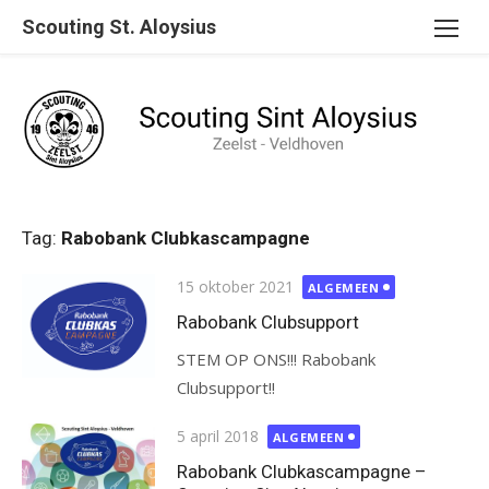
Ga
Scouting St. Aloysius
naar
de
inhoud
Tag:
Rabobank Clubkascampagne
Gepubliceerd
15 oktober 2021
ALGEMEEN
op
Rabobank Clubsupport
STEM OP ONS!!! Rabobank
Clubsupport!!
Gepubliceerd
5 april 2018
ALGEMEEN
op
Rabobank Clubkascampagne –