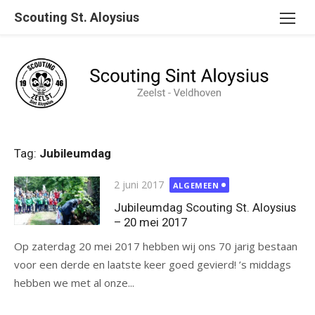
Ga
Scouting St. Aloysius
naar
de
inhoud
Tag:
Jubileumdag
Gepubliceerd
2 juni 2017
ALGEMEEN
op
Jubileumdag Scouting St. Aloysius
– 20 mei 2017
Op zaterdag 20 mei 2017 hebben wij ons 70 jarig bestaan
voor een derde en laatste keer goed gevierd! ’s middags
hebben we met al onze...