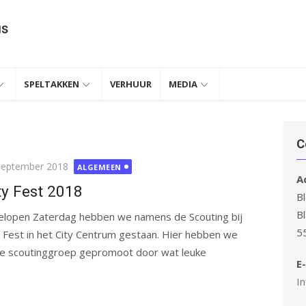
SPELTAKKEN
VERHUUR
MEDIA
C
ubliceerd
september 2018
ALGEMEEN
A
ty Fest 2018
Bl
B
elopen Zaterdag hebben we namens de Scouting bij
5
y Fest in het City Centrum gestaan. Hier hebben we
e scoutinggroep gepromoot door wat leuke
E-
In