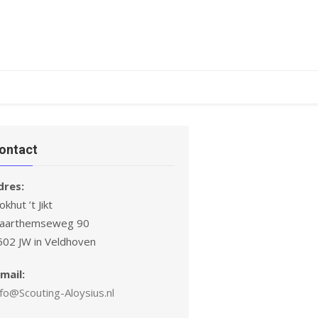
ontact
dres:
okhut ’t Jikt
laarthemseweg 90
502 JW in Veldhoven
mail:
fo@Scouting-Aloysius.nl