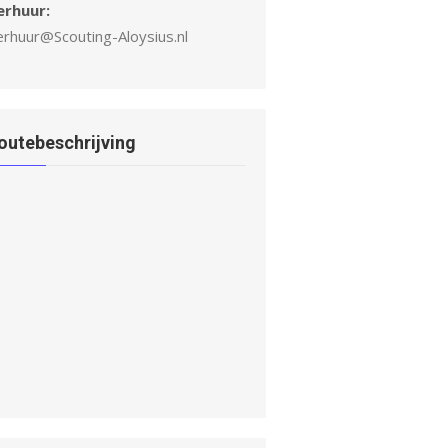
erhuur:
erhuur@Scouting-Aloysius.nl
outebeschrijving