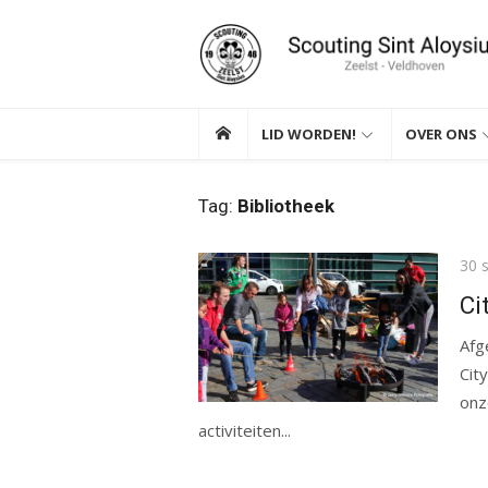
Ga
naar
de
inhoud
LID WORDEN!
OVER ONS
Tag:
Bibliotheek
Gep
30 
op
Ci
Afg
Cit
onz
activiteiten...