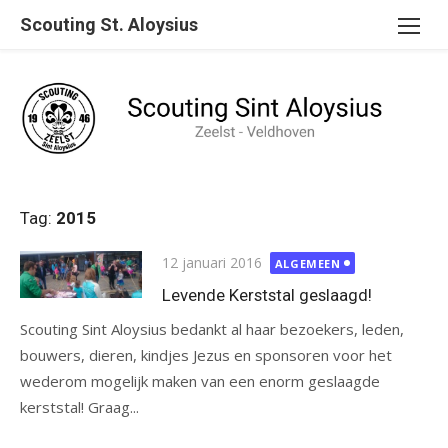
Ga
Scouting St. Aloysius
naar
de
inhoud
Tag:
2015
Gepubliceerd
12 januari 2016
ALGEMEEN
op
Levende Kerststal geslaagd!
Scouting Sint Aloysius bedankt al haar bezoekers, leden,
bouwers, dieren, kindjes Jezus en sponsoren voor het
wederom mogelijk maken van een enorm geslaagde
kerststal! Graag...